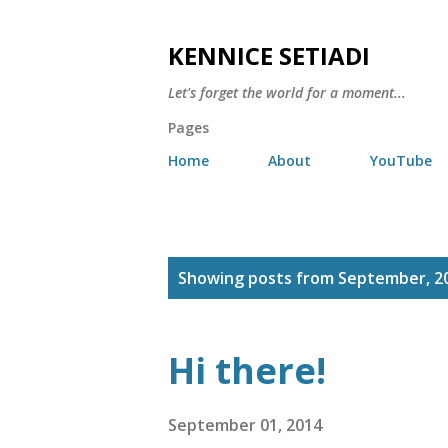
KENNICE SETIADI
Let's forget the world for a moment...
Pages
Home
About
YouTube
P
Showing posts from September, 2
o
s
Hi there!
t
s
September 01, 2014