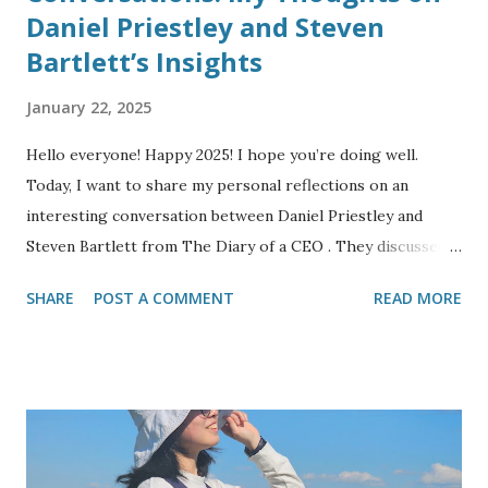
Daniel Priestley and Steven
Bartlett’s Insights
January 22, 2025
Hello everyone! Happy 2025! I hope you’re doing well.
Today, I want to share my personal reflections on an
interesting conversation between Daniel Priestley and
Steven Bartlett from The Diary of a CEO . They discussed
why podcasts and long-form, unscripted content are
SHARE
POST A COMMENT
READ MORE
becoming so popular. This topic is definitely outside of my
usual day-to-day—after all, I don't own a company, nor do I
work in broadcasting. I’m a cook, but I still find this
discussion very insightful. You can access the full video
here . *** Why Do People Want Longer Content? We live in
a world full of quick social media updates, be it in the form