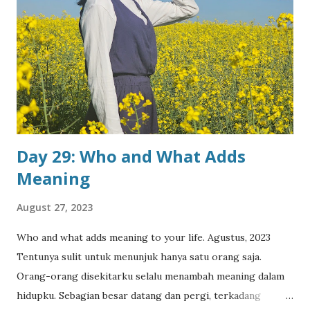
of shorts, reels, or something else. Personally, I enjoy the
convenience of bite-sized videos. I can't deny that it feels
so satisfying and entertaining at the same time (more on
this maybe next time). But I’ve also noticed that short clips
often lack depth. Daniel suggests that, because there’s so
much confusion and debate about “misinformation,” people
want longer, ...
Day 29: Who and What Adds
Meaning
August 27, 2023
Who and what adds meaning to your life. Agustus, 2023
Tentunya sulit untuk menunjuk hanya satu orang saja.
Orang-orang disekitarku selalu menambah meaning dalam
hidupku. Sebagian besar datang dan pergi, terkadang