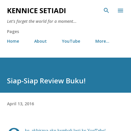
Skip to main content
KENNICE SETIADI
Let's forget the world for a moment...
Pages
Home
About
YouTube
More…
Siap-Siap Review Buku!
April 13, 2016
ke, akhirnya aku kembali lagi ke YouTube!