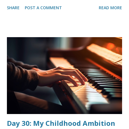
kembali, kemudian hilang lagi. Apalagi semakin dewasa dan
SHARE
POST A COMMENT
READ MORE
bertambah usia, sepertinya teman-teman semakin punya
kesibukan. Termasuk aku sendiri. Jadi ujung-ujungnya hanya
menyapa tipis-tipis di media sosial. Tapi nggak apa-apa,
meskipun begitu, aku percaya setiap orang memiliki
“fungsi”-nya masing-masing dalam hidupku. Mungkin aku
nggak sadar makna kehadirannya pada waktu itu dan baru
ngeh setelah beberapa tahun berlalu, atau mungkin saat ini
sudah nggak ngobrol, tapi masih terkadang kontakan
sedikit-sedikit. Ada banyak faktor yang menentukan peran
seseorang dalam hidupku. Jadi, jika ditanya ‘siapa’, tentunya
tergantung dari musim hidup yang sedang kujalani. Setiap
musim, pemerannya berbeda-beda. Aku hampir selalu
belajar sesuatu dari setiap orang yang kutemui, dan sedikit
demi...
Day 30: My Childhood Ambition